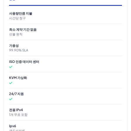
사용량만큼 지불
시간당 청구
최소 계약 기간 없음
선불 원칙
가용성
99.90% SLA
ISO 인증 데이터 센터
KVM 가상화
24/7 지원
전용 IPv4
1개 무료 포함
Ipv6
/64 서브넷