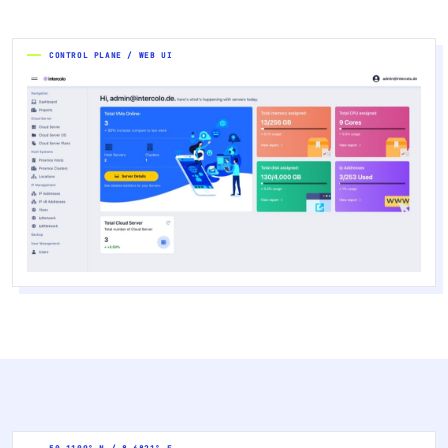
CONTROL PLANE / WEB UI
50.1109° N / 8.6821° E