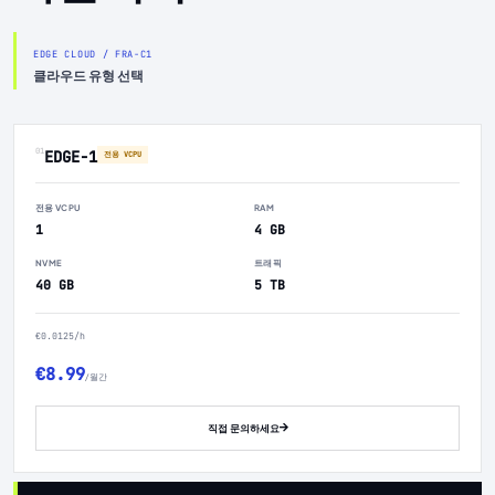
EDGE CLOUD / FRA-C1
클라우드 유형 선택
01
EDGE-1
전용 VCPU
전용 VCPU
RAM
1
4 GB
NVME
트래픽
40 GB
5 TB
€0.0125/h
€8.99
/월간
직접 문의하세요