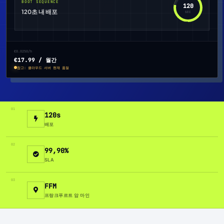
BOOT SEQUENCE
120
120초 내 배포
SEC
€0.0250/h
€17.99 / 월간
참고: 클라우드 서버 현재 품절
01
120s
배포
02
99,90%
SLA
03
FFM
프랑크푸르트 암 마인