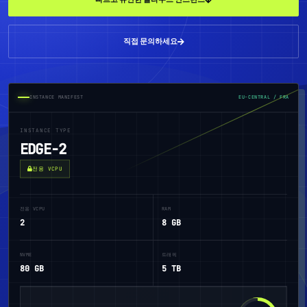
직접 문의하세요
INSTANCE MANIFEST
EU-CENTRAL / FRA
INSTANCE TYPE
EDGE-2
전용 VCPU
전용 VCPU
RAM
2
8 GB
NVME
트래픽
80 GB
5 TB