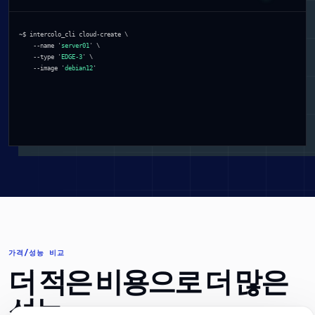
~$ intercolo_cli cloud-create \

    --name '
server01
' \

    --type '
EDGE-3
' \

    --image '
debian12
'
가격/성능 비교
더 적은 비용으로 더 많은
성능