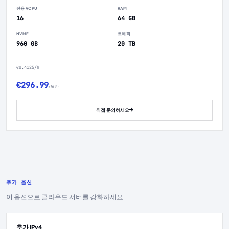
전용 VCPU
RAM
16
64 GB
NVME
트래픽
960 GB
20 TB
€0.4125/h
€296.99
/월간
직접 문의하세요
추가 옵션
이 옵션으로 클라우드 서버를 강화하세요
추가 IPv4