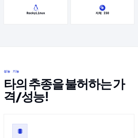
RockyLinux
자체 ISO
성능 기능
타의 추종을 불허하는 가
격/성능!