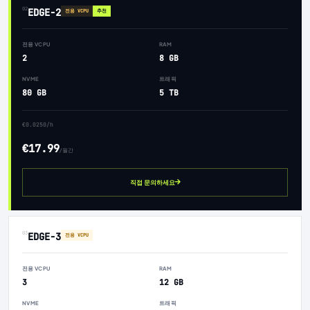
02
EDGE-2
전용 VCPU
추천
전용 VCPU
RAM
2
8 GB
NVME
트래픽
80 GB
5 TB
€0.0250/h
€17.99
/월간
직접 문의하세요
03
EDGE-3
전용 VCPU
전용 VCPU
RAM
3
12 GB
NVME
트래픽