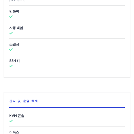
방화벽
자동 백업
스냅샷
SSH 키
관리 및 운영 체제
KVM 콘솔
리눅스