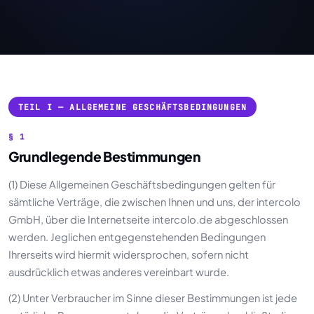
TEIL I — ALLGEMEINE GESCHÄFTSBEDINGUNGEN
§ 1
Grundlegende Bestimmungen
(1) Diese Allgemeinen Geschäftsbedingungen gelten für
sämtliche Verträge, die zwischen Ihnen und uns, der intercolo
GmbH, über die Internetseite intercolo.de abgeschlossen
werden. Jeglichen entgegenstehenden Bedingungen
Ihrerseits wird hiermit widersprochen, sofern nicht
ausdrücklich etwas anderes vereinbart wurde.
(2) Unter Verbraucher im Sinne dieser Bestimmungen ist jede