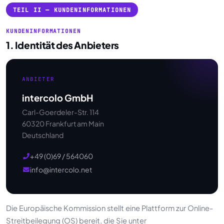
TEIL II — KUNDENINFORMATIONEN
KUNDENINFORMATIONEN
1. Identität des Anbieters
ANBIETER
intercolo GmbH
Carl-Goerdeler-Str. 114
60320 Frankfurt am Main
Deutschland
+49 (0)69 / 564060
info@intercolo.net
Die Europäische Kommission stellt eine Plattform zur Online-
Streitbeilegung (OS) bereit, die Sie unter