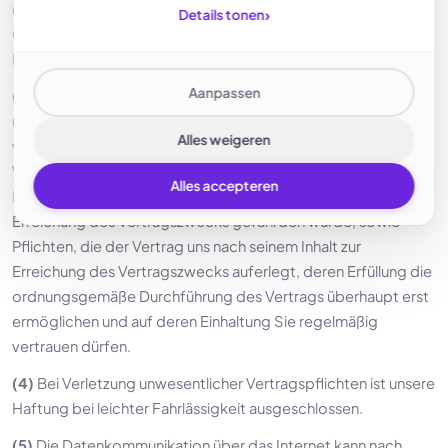
(2)
Die Haftung für Mängel im Rahmen der gesetzlichen
›
Details tonen
Gewährleistung richtet sich nach den entsprechenden
Regelungen in unseren Kundeninformationen (Teil II).
Aanpassen
(3)
Sofern wesentliche Vertragspflichten betroffen sind, ist
unsere Haftung bei leichter Fahrlässigkeit auf den
Alles weigeren
vertragstypischen, vorhersehbaren Schaden begrenzt.
Wesentliche Vertragspflichten sind solche, die sich aus der
Alles accepteren
Natur des Vertrages ergeben und deren Verletzung die
Erreichung des Vertragszwecks gefährden würde, sowie
Pflichten, die der Vertrag uns nach seinem Inhalt zur
Erreichung des Vertragszwecks auferlegt, deren Erfüllung die
ordnungsgemäße Durchführung des Vertrags überhaupt erst
ermöglichen und auf deren Einhaltung Sie regelmäßig
vertrauen dürfen.
(4)
Bei Verletzung unwesentlicher Vertragspflichten ist unsere
Haftung bei leichter Fahrlässigkeit ausgeschlossen.
(5)
Die Datenkommunikation über das Internet kann nach