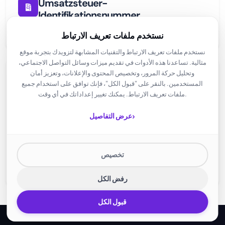
Umsatzsteuer-
Identifikationsnummer
DE305608622
نستخدم ملفات تعريف الارتباط
نستخدم ملفات تعريف الارتباط والتقنيات المشابهة لتزويدك بتجربة موقع
مثالية. تساعدنا هذه الأدوات في تقديم ميزات وسائل التواصل الاجتماعي،
وتحليل حركة المرور، وتخصيص المحتوى والإعلانات، وتعزيز أمان
Streitschlichtung
المستخدمين. بالنقر على "قبول الكل"، فإنك توافق على استخدام جميع
ملفات تعريف الارتباط. يمكنك تغيير إعداداتك في أي وقت.
Die Europäische Kommission stellt eine Plattform zur
Online-Streitbeilegung (OS) bereit:
›
عرض التفاصيل
https://ec.europa.eu/consumers/odr/
.
Wir sind nicht bereit oder verpflichtet, an
Streitbeilegungsverfahren vor einer
تخصيص
Verbraucherschlichtungsstelle teilzunehmen.
رفض الكل
قبول الكل