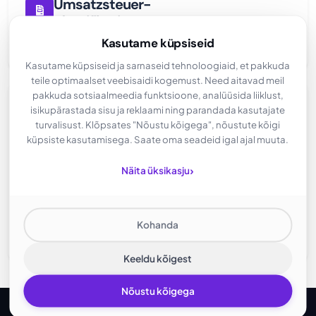
Umsatzsteuer-
Identifikationsnummer
Kasutame küpsiseid
DE305608622
Kasutame küpsiseid ja sarnaseid tehnoloogiaid, et pakkuda
teile optimaalset veebisaidi kogemust. Need aitavad meil
pakkuda sotsiaalmeedia funktsioone, analüüsida liiklust,
Streitschlichtung
isikupärastada sisu ja reklaami ning parandada kasutajate
turvalisust. Klõpsates "Nõustu kõigega", nõustute kõigi
küpsiste kasutamisega. Saate oma seadeid igal ajal muuta.
Die Europäische Kommission stellt eine Plattform zur
Online-Streitbeilegung (OS) bereit:
›
Näita üksikasju
https://ec.europa.eu/consumers/odr/
.
Wir sind nicht bereit oder verpflichtet, an
Streitbeilegungsverfahren vor einer
Kohanda
Verbraucherschlichtungsstelle teilzunehmen.
Keeldu kõigest
Nõustu kõigega