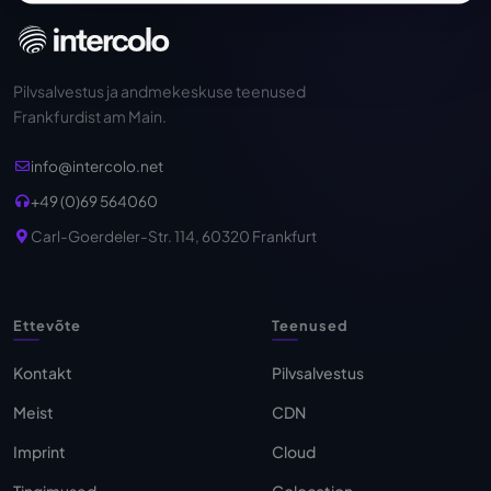
Pilvsalvestus ja andmekeskuse teenused
Frankfurdist am Main.
info@intercolo.net
+49 (0)69 564060
Carl-Goerdeler-Str. 114, 60320 Frankfurt
Ettevõte
Teenused
Kontakt
Pilvsalvestus
Meist
CDN
Imprint
Cloud