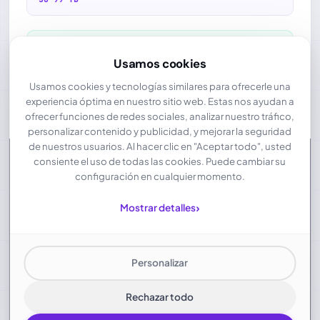
Prerreserva Disponible
Usamos cookies
Asegure su capacidad CDN con antelación con nuestra
opción de prerreserva. Fije las tarifas actuales y garantice
Usamos cookies y tecnologías similares para ofrecerle una
la disponibilidad para sus necesidades planificadas de
entrega de contenidos.
experiencia óptima en nuestro sitio web. Estas nos ayudan a
ofrecer funciones de redes sociales, analizar nuestro tráfico,
personalizar contenido y publicidad, y mejorar la seguridad
de nuestros usuarios. Al hacer clic en "Aceptar todo", usted
consiente el uso de todas las cookies. Puede cambiar su
SU PRECIO:
configuración en cualquier momento.
2,69
›
€ / TB
Mostrar detalles
Personalizar
TOTAL MENSUAL:
134,50
€
Rechazar todo
Los precios no incluyen el IVA aplicable. Descuentos por volumen