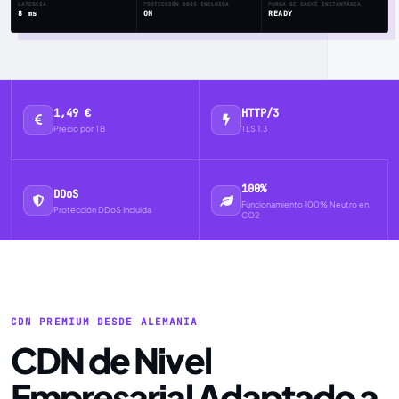
LATENCIA
PROTECCIÓN DDOS INCLUIDA
PURGA DE CACHÉ INSTANTÁNEA
8 ms
ON
READY
1,49 €
HTTP/3
Precio por TB
TLS 1.3
100%
DDoS
Funcionamiento 100% Neutro en
Protección DDoS Incluida
CO2
CDN PREMIUM DESDE ALEMANIA
CDN de Nivel
Empresarial Adaptado a