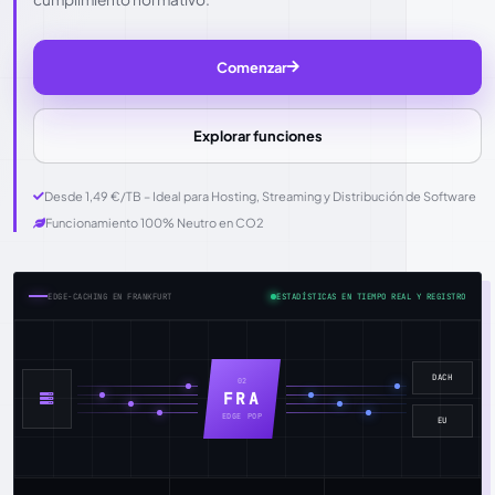
Comenzar
Explorar funciones
Desde 1,49 €/TB – Ideal para Hosting, Streaming y Distribución de Software
Funcionamiento 100% Neutro en CO2
EDGE-CACHING EN FRANKFURT
ESTADÍSTICAS EN TIEMPO REAL Y REGISTRO
DACH
02
FRA
EDGE POP
EU