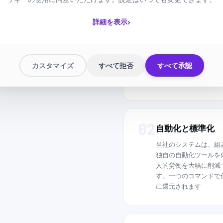
性能だけでな
慮していま
01
›
詳細を表示
適切なハードウ
当社のハードウェアで
ステムのエネルギー効
らゆるコンポーネント
カスタマイズ
すべて拒否
すべて承認
ような単純なものでも
ットごとに取り組み、
02
自動化と標準化
当社のシステムは、組
独自の自動化ツールを
人的労働を大幅に削減
す。一つのコマンドで
に還元されます