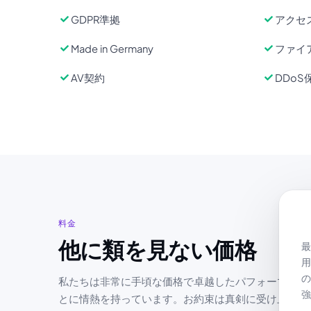
GDPR準拠
アクセ
Made in Germany
ファイ
AV契約
DDoS
料金
他に類を見ない価格
最
用
の
私たちは非常に手頃な価格で卓越したパフォーマンス
強
とに情熱を持っています。お約束は真剣に受け止めて