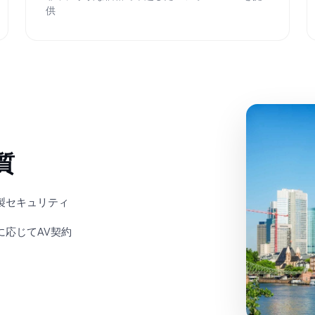
供
質
製セキュリティ
に応じてAV契約