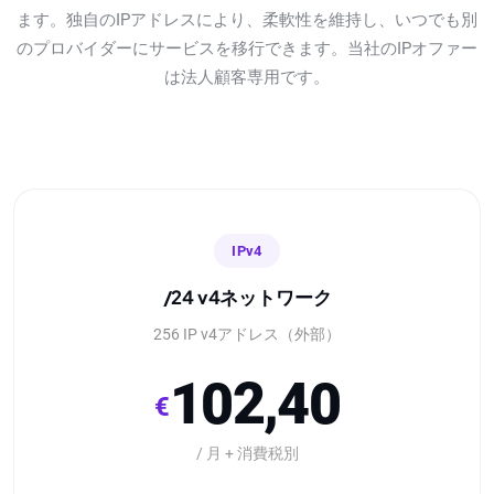
ます。独自のIPアドレスにより、柔軟性を維持し、いつでも別
のプロバイダーにサービスを移行できます。当社のIPオファー
は法人顧客専用です。
IPv4
/24 v4ネットワーク
256 IP v4アドレス（外部）
102,40
€
/ 月 + 消費税別