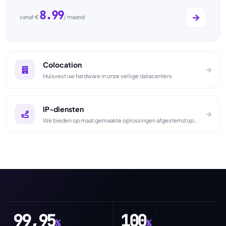
8.99
vanaf €
/ maand
Colocation
Huisvest uw hardware in onze veilige datacenters
IP-diensten
We bieden op maat gemaakte oplossingen afgestemd op uw specifieke behoeften. Onze diensten omvatten cloudservers, IP-diensten, softwareontwikkeling, opslag, webhosting en colocation.
99,95
100
%
%