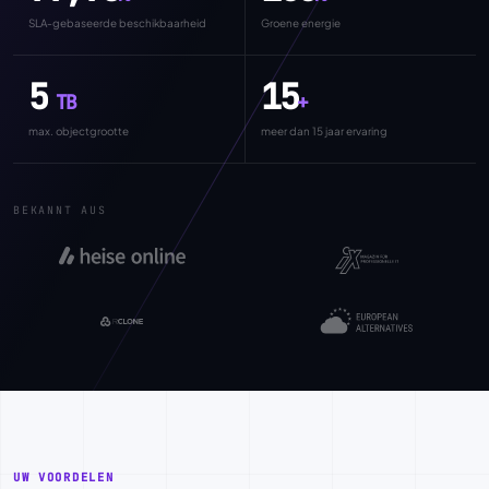
SLA-gebaseerde beschikbaarheid
Groene energie
5
15
TB
+
max. objectgrootte
meer dan 15 jaar ervaring
BEKANNT AUS
UW VOORDELEN