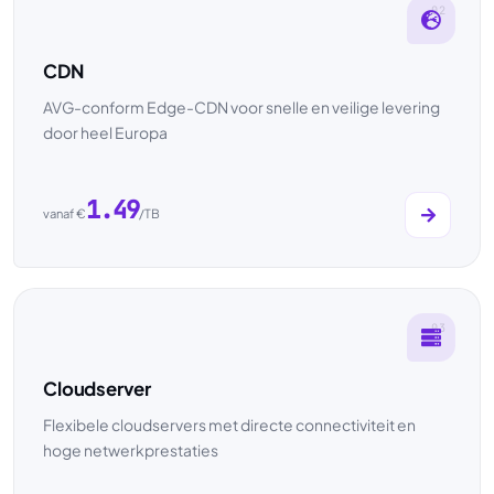
02
CDN
AVG-conform Edge-CDN voor snelle en veilige levering
door heel Europa
1.49
vanaf €
/TB
03
Cloudserver
Flexibele cloudservers met directe connectiviteit en
hoge netwerkprestaties