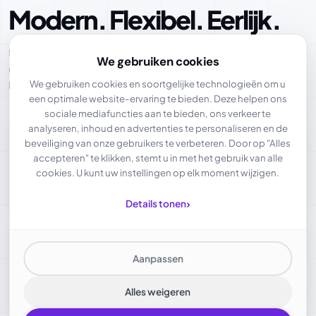
Modern. Flexibel. Eerlijk.
Intercolo biedt u een krachtig platform voor schaalbare cloud- en
We gebruiken cookies
netwerktoepassingen – AVG-conform, duurzaam en eenvoudig te
We gebruiken cookies en soortgelijke technologieën om u
berekenen.
een optimale website-ervaring te bieden. Deze helpen ons
sociale mediafuncties aan te bieden, ons verkeer te
analyseren, inhoud en advertenties te personaliseren en de
01
beveiliging van onze gebruikers te verbeteren. Door op "Alles
Veilig
accepteren" te klikken, stemt u in met het gebruik van alle
AVG-conforme opslag en hosting uitsluitend in
cookies. U kunt uw instellingen op elk moment wijzigen.
Duitsland
›
Details tonen
02
Betrouwbaar
Aanpassen
SLA-gebaseerde beschikbaarheid van 99,95% –
ideaal voor bedrijfskritieke workloads
Alles weigeren