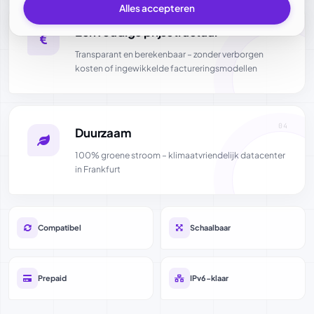
Alles accepteren
03
Eenvoudige prijsstructuur
Transparant en berekenbaar – zonder verborgen
kosten of ingewikkelde factureringsmodellen
04
Duurzaam
100% groene stroom – klimaatvriendelijk datacenter
in Frankfurt
Compatibel
Schaalbaar
Prepaid
IPv6-klaar