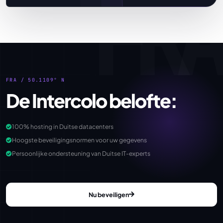
FRA / 50.1109° N
De Intercolo belofte:
100% hosting in Duitse datacenters
Hoogste beveiligingsnormen voor uw gegevens
Persoonlijke ondersteuning van Duitse IT-experts
Nu beveiligen