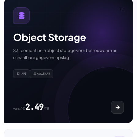
01
Object Storage
S3-compatibele object storage voor betrouwbare en
schaalbare gegevensopslag
S3 API
SCHAALBAAR
2.49
vanaf €
/TB