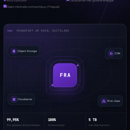
AVG-conform
Datacenter met groene energie
Geen minimale contractduur / Prepaid
FRANKFURT AM MAIN, DUITSLAND
Object Storage
CDN
FRA
Cloudserver
IPv6-klaar
99,95%
100%
5 TB
SLA-gebaseerde beschikbaarheid
Groene energie
max. objectgrootte